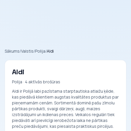
Sākums
/
Valstis
/
Polija
/
Aldi
Aldi
Polija · 4 aktīvās brošūras
Aldi ir Polijā labi pazīstama starptautiska atlaižu ķēde,
kas piedāvā klientiem augstas kvalitātes produktus par
pieņemamām cenām. Sortimentā dominē pašu zīmolu
pārtikas produkti, svaigi dārzeņi, augļi, maizes
izstrādājumi un ikdienas preces. Veikalos regulāri tiek
piedāvāti arī pievilcīgi ierobežota laika ne pārtikas
preču piedāvājumi, kas piesaista praktiskus pircējus.