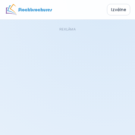
Izvēlne
REKLĀMA