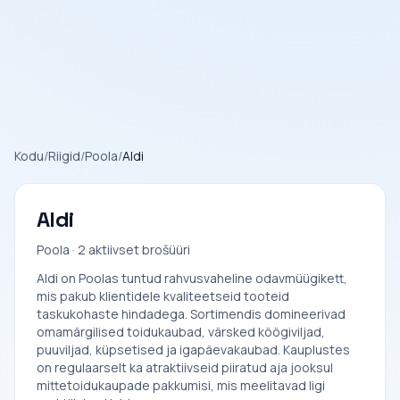
Kodu
/
Riigid
/
Poola
/
Aldi
Aldi
Poola · 2 aktiivset brošüüri
Aldi on Poolas tuntud rahvusvaheline odavmüügikett,
mis pakub klientidele kvaliteetseid tooteid
taskukohaste hindadega. Sortimendis domineerivad
omamärgilised toidukaubad, värsked köögiviljad,
puuviljad, küpsetised ja igapäevakaubad. Kauplustes
on regulaarselt ka atraktiivseid piiratud aja jooksul
mittetoidukaupade pakkumisi, mis meelitavad ligi