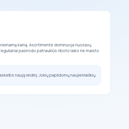
ž prieinamą kainą. Asortimente dominuoja nuosavų
reguliariai pasirodo patrauklūs riboto laiko ne maisto
askelbs naują leidinį. Jokių papildomų naujienlaiškių.