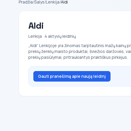
Pradžia
/
Šalys
/
Lenkija
/
Aldi
Aldi
Lenkija · 4 aktyvių leidinių
„Aldi“ Lenkijoje yra žinomas tarptautinis mažų kainų
prekių ženklų maisto produktai, šviežios daržovės, vai
prekių pasiūlymai, pritraukiantys praktiškus pirkėjus.
Gauti pranešimą apie naują leidinį