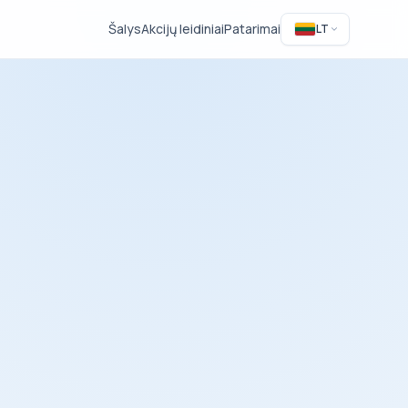
Šalys
Akcijų leidiniai
Patarimai
LT