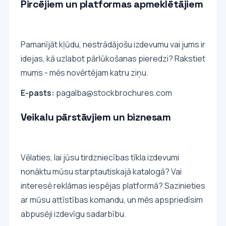
Pircējiem un platformas apmeklētājiem
Pamanījāt kļūdu, nestrādājošu izdevumu vai jums ir
idejas, kā uzlabot pārlūkošanas pieredzi? Rakstiet
mums - mēs novērtējam katru ziņu.
E-pasts:
pagalba@stockbrochures.com
Veikalu pārstāvjiem un biznesam
Vēlaties, lai jūsu tirdzniecības tīkla izdevumi
nonāktu mūsu starptautiskajā katalogā? Vai
interesē reklāmas iespējas platformā? Sazinieties
ar mūsu attīstības komandu, un mēs apspriedīsim
abpusēji izdevīgu sadarbību.