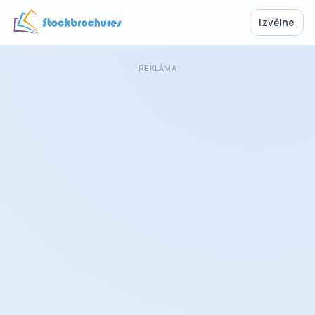
Izvēlne
REKLĀMA