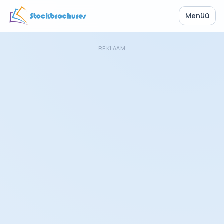
Menüü
REKLAAM