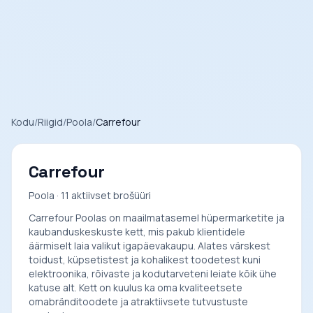
Kodu
/
Riigid
/
Poola
/
Carrefour
Carrefour
Poola · 11 aktiivset brošüüri
Carrefour Poolas on maailmatasemel hüpermarketite ja
kaubanduskeskuste kett, mis pakub klientidele
äärmiselt laia valikut igapäevakaupu. Alates värskest
toidust, küpsetistest ja kohalikest toodetest kuni
elektroonika, rõivaste ja kodutarveteni leiate kõik ühe
katuse alt. Kett on kuulus ka oma kvaliteetsete
omabränditoodete ja atraktiivsete tutvustuste