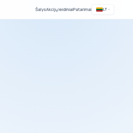
Šalys
Akcijų leidiniai
Patarimai
LT