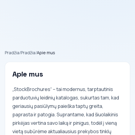
Pradžia
/
Pradžia
/
Apie mus
Apie mus
„StockBrochures“ – tai modernus, tarptautinis
parduotuvių leidinių katalogas, sukurtas tam, kad
geriausių pasiūlymų paieška taptų greita,
paprasta ir patogia. Suprantame, kad šiuolaikinis
pirkėjas vertina savo laiką ir pinigus, todėl į vieną
vietą subūrėme aktualiausius prekybos tinklų