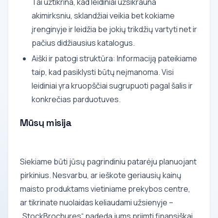
Tai užtikrina, kad leidiniai užsikrauna
akimirksniu, sklandžiai veikia bet kokiame
įrenginyje ir leidžia be jokių trikdžių vartyti net ir
pačius didžiausius katalogus.
Aiški ir patogi struktūra: Informaciją pateikiame
taip, kad pasiklysti būtų neįmanoma. Visi
leidiniai yra kruopščiai sugrupuoti pagal šalis ir
konkrečias parduotuves.
Mūsų misija
Siekiame būti jūsų pagrindiniu patarėju planuojant
pirkinius. Nesvarbu, ar ieškote geriausių kainų
maisto produktams vietiniame prekybos centre,
ar tikrinate nuolaidas keliaudami užsienyje –
„StockBrochures“ padeda jums priimti finansiškai