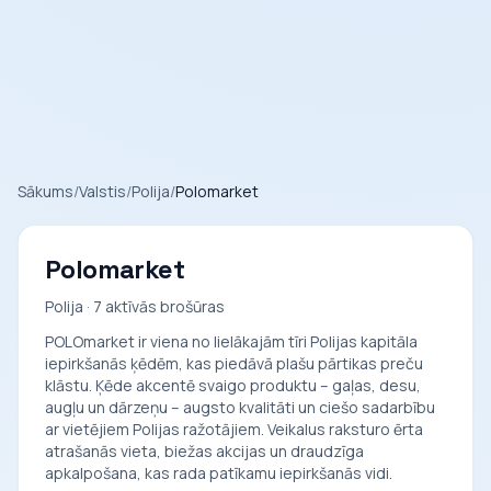
Sākums
/
Valstis
/
Polija
/
Polomarket
Polomarket
Polija · 7 aktīvās brošūras
POLOmarket ir viena no lielākajām tīri Polijas kapitāla
iepirkšanās ķēdēm, kas piedāvā plašu pārtikas preču
klāstu. Ķēde akcentē svaigo produktu – gaļas, desu,
augļu un dārzeņu – augsto kvalitāti un ciešo sadarbību
ar vietējiem Polijas ražotājiem. Veikalus raksturo ērta
atrašanās vieta, biežas akcijas un draudzīga
apkalpošana, kas rada patīkamu iepirkšanās vidi.