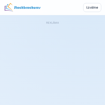
Izvēlne
REKLĀMA