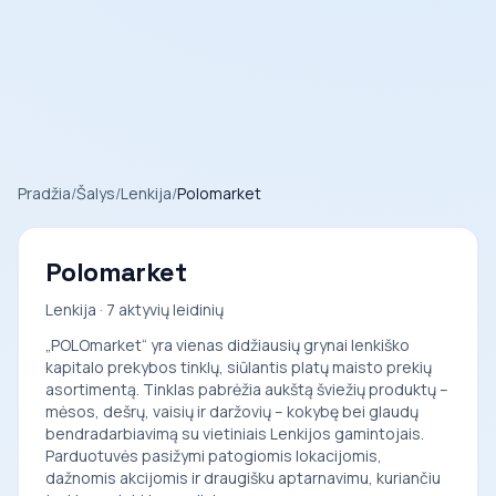
Pradžia
/
Šalys
/
Lenkija
/
Polomarket
Polomarket
Lenkija · 7 aktyvių leidinių
„POLOmarket“ yra vienas didžiausių grynai lenkiško
kapitalo prekybos tinklų, siūlantis platų maisto prekių
asortimentą. Tinklas pabrėžia aukštą šviežių produktų –
mėsos, dešrų, vaisių ir daržovių – kokybę bei glaudų
bendradarbiavimą su vietiniais Lenkijos gamintojais.
Parduotuvės pasižymi patogiomis lokacijomis,
dažnomis akcijomis ir draugišku aptarnavimu, kuriančiu