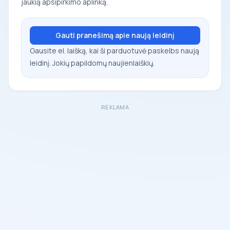
jaukią apsipirkimo aplinką.
Gauti pranešimą apie naują leidinį
Gausite el. laišką, kai ši parduotuvė paskelbs naują
leidinį. Jokių papildomų naujienlaiškių.
REKLAMA