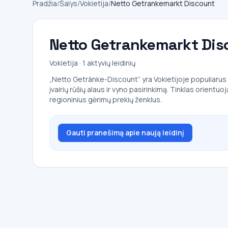
Pradžia
/
Šalys
/
Vokietija
/
Netto Getrankemarkt Discount
Netto Getrankemarkt Dis
Vokietija · 1 aktyvių leidinių
„Netto Getränke-Discount“ yra Vokietijoje populiarus sp
įvairių rūšių alaus ir vyno pasirinkimą. Tinklas orient
regioninius gėrimų prekių ženklus.
Gauti pranešimą apie naują leidinį