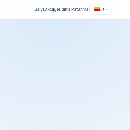
Šalys
Akcijų leidiniai
Patarimai
LT