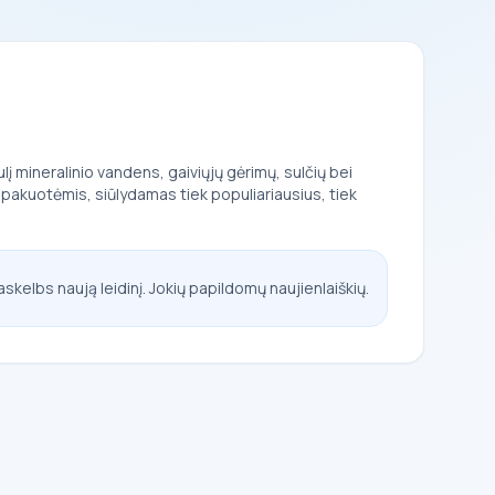
lį mineralinio vandens, gaiviųjų gėrimų, sulčių bei
is pakuotėmis, siūlydamas tiek populiariausius, tiek
askelbs naują leidinį. Jokių papildomų naujienlaiškių.