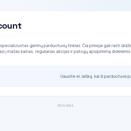
count
ecializuotas gėrimų parduotuvių tinklas. Čia pirkėjai gali rasti didžiu
uojasi į mažas kainas, reguliarias akcijas ir patogų apsipirkimą didelėm
Gausite el. laišką, kai ši parduotuvė p
REKLAMA