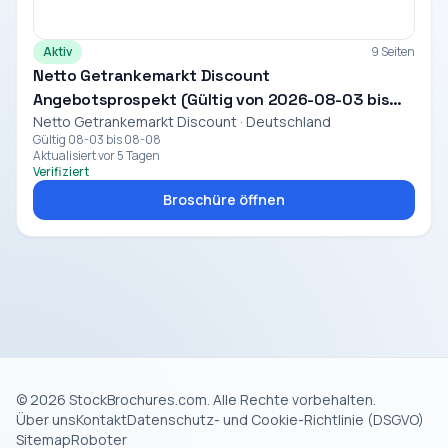
Aktiv
9 Seiten
Netto Getrankemarkt Discount
Angebotsprospekt (Gültig von 2026-08-03 bis
Netto Getrankemarkt Discount · Deutschland
2026-08-08)
Gültig 08-03 bis 08-08
Aktualisiert vor 5 Tagen
Verifiziert
Broschüre öffnen
© 2026 StockBrochures.com. Alle Rechte vorbehalten.
Über uns
Kontakt
Datenschutz- und Cookie-Richtlinie (DSGVO)
Sitemap
Roboter