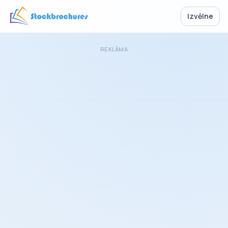
Izvēlne
REKLĀMA