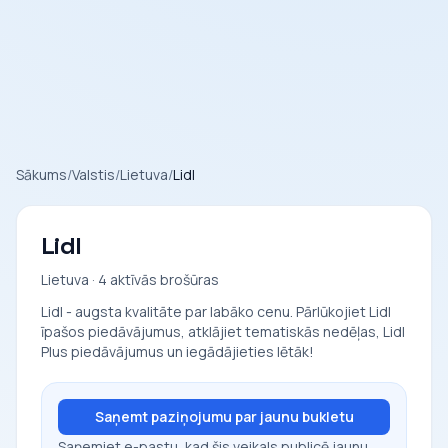
Sākums
/
Valstis
/
Lietuva
/
Lidl
Lidl
Lietuva · 4 aktīvās brošūras
Lidl - augsta kvalitāte par labāko cenu. Pārlūkojiet Lidl
īpašos piedāvājumus, atklājiet tematiskās nedēļas, Lidl
Plus piedāvājumus un iegādājieties lētāk!
Saņemt paziņojumu par jaunu bukletu
Saņemiet e-pastu, kad šis veikals publicē jaunu