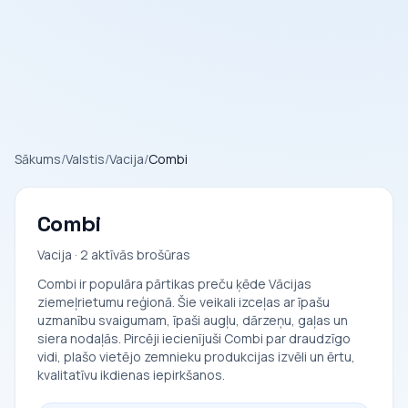
Sākums
/
Valstis
/
Vacija
/
Combi
Combi
Vacija · 2 aktīvās brošūras
Combi ir populāra pārtikas preču ķēde Vācijas
ziemeļrietumu reģionā. Šie veikali izceļas ar īpašu
uzmanību svaigumam, īpaši augļu, dārzeņu, gaļas un
siera nodaļās. Pircēji iecienījuši Combi par draudzīgo
vidi, plašo vietējo zemnieku produkcijas izvēli un ērtu,
kvalitatīvu ikdienas iepirkšanos.