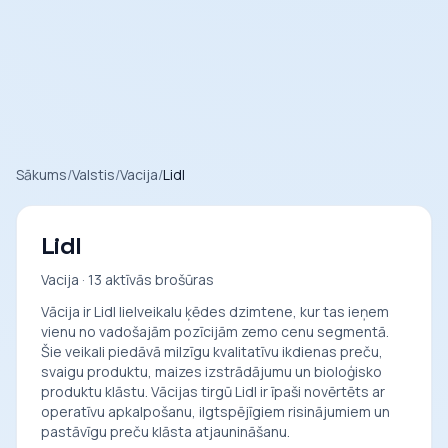
Sākums
/
Valstis
/
Vacija
/
Lidl
Lidl
Vacija · 13 aktīvās brošūras
Vācija ir Lidl lielveikalu ķēdes dzimtene, kur tas ieņem
vienu no vadošajām pozīcijām zemo cenu segmentā.
Šie veikali piedāvā milzīgu kvalitatīvu ikdienas preču,
svaigu produktu, maizes izstrādājumu un bioloģisko
produktu klāstu. Vācijas tirgū Lidl ir īpaši novērtēts ar
operatīvu apkalpošanu, ilgtspējīgiem risinājumiem un
pastāvīgu preču klāsta atjaunināšanu.