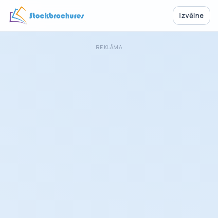
Izvēlne
REKLĀMA