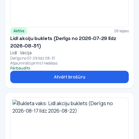
Aktīvs
26 lapas
Lidl akciju buklets (Derīgs no 2026-07-29 līdz
2026-08-31)
Lidl · Vacija
Derīgs no 07-29 līdz 08-31
Atjaunināts pirms 1 nedēļas
Pārbaudīts
Atvērt brošūru