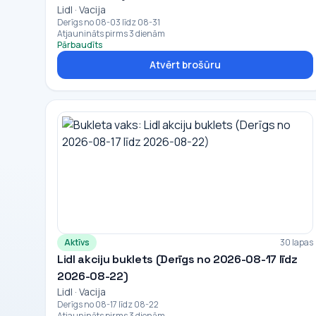
Lidl · Vacija
Derīgs no 08-03 līdz 08-31
Atjaunināts pirms 3 dienām
Pārbaudīts
Atvērt brošūru
Aktīvs
30 lapas
Lidl akciju buklets (Derīgs no 2026-08-17 līdz
2026-08-22)
Lidl · Vacija
Derīgs no 08-17 līdz 08-22
Atjaunināts pirms 3 dienām