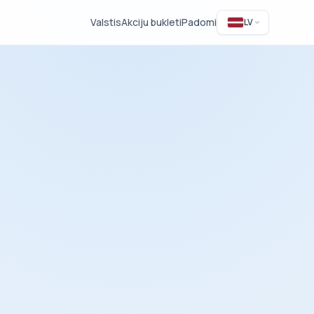
Valstis
Akciju bukleti
Padomi
LV