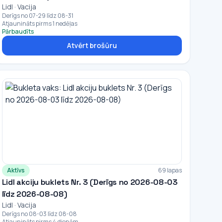
Lidl · Vacija
Derīgs no 07-29 līdz 08-31
Atjaunināts pirms 1 nedēļas
Pārbaudīts
Atvērt brošūru
Aktīvs
69 lapas
Lidl akciju buklets Nr. 3 (Derīgs no 2026-08-03
līdz 2026-08-08)
Lidl · Vacija
Derīgs no 08-03 līdz 08-08
Atjaunināts pirms 4 dienām