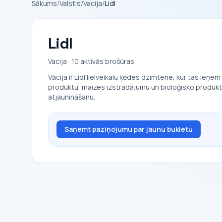
Sākums
/
Valstis
/
Vacija
/
Lidl
Lidl
Vacija · 10 aktīvās brošūras
Vācija ir Lidl lielveikalu ķēdes dzimtene, kur tas ieņ
produktu, maizes izstrādājumu un bioloģisko produktu k
atjaunināšanu.
Saņemt paziņojumu par jaunu bukletu