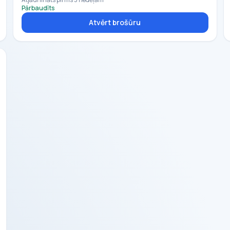
Pārbaudīts
Atvērt brošūru