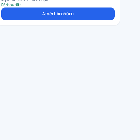
Pārbaudīts
Atvērt brošūru