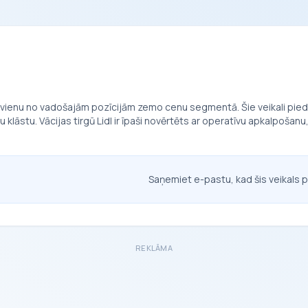
em vienu no vadošajām pozīcijām zemo cenu segmentā. Šie veikali piedā
lāstu. Vācijas tirgū Lidl ir īpaši novērtēts ar operatīvu apkalpošanu
Saņemiet e-pastu, kad šis veikals p
REKLĀMA