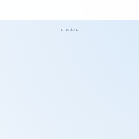
REKLĀMA