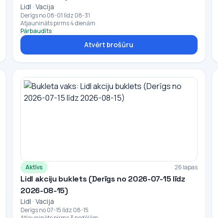
Lidl · Vacija
Derīgs no 08-01 līdz 08-31
Atjaunināts pirms 4 dienām
Pārbaudīts
Atvērt brošūru
Aktīvs
26 lapas
Lidl akciju buklets (Derīgs no 2026-07-15 līdz
2026-08-15)
Lidl · Vacija
Derīgs no 07-15 līdz 08-15
Atjaunināts pirms 3 nedēļām