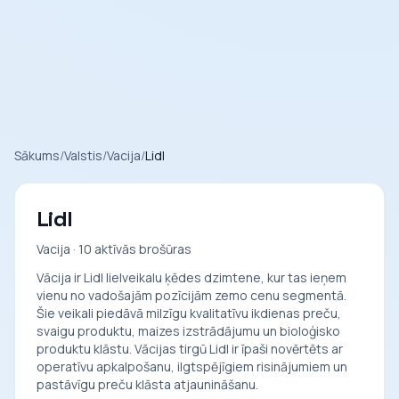
Sākums
/
Valstis
/
Vacija
/
Lidl
Lidl
Vacija · 10 aktīvās brošūras
Vācija ir Lidl lielveikalu ķēdes dzimtene, kur tas ieņem
vienu no vadošajām pozīcijām zemo cenu segmentā.
Šie veikali piedāvā milzīgu kvalitatīvu ikdienas preču,
svaigu produktu, maizes izstrādājumu un bioloģisko
produktu klāstu. Vācijas tirgū Lidl ir īpaši novērtēts ar
operatīvu apkalpošanu, ilgtspējīgiem risinājumiem un
pastāvīgu preču klāsta atjaunināšanu.