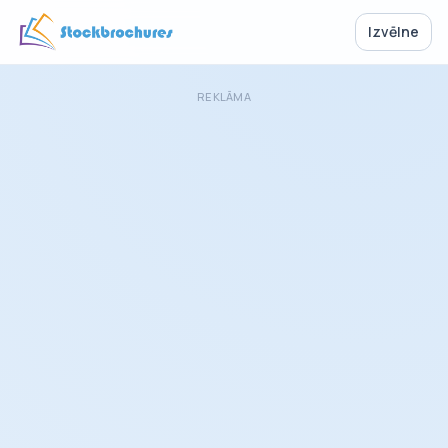
Izvēlne
REKLĀMA