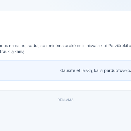
ūlymus namams, sodui, sezoninėms prekėms ir laisvalaikiui. Peržiūrėkit
trauklią kainą.
Gausite el. laišką, kai ši parduotuvė p
REKLAMA