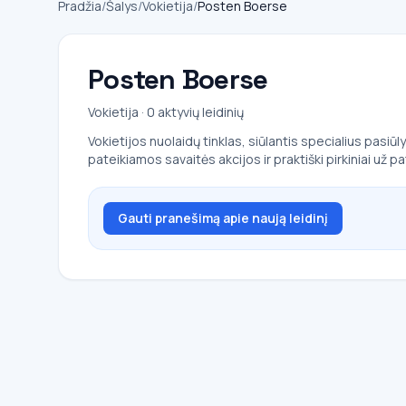
Pradžia
/
Šalys
/
Vokietija
/
Posten Boerse
Posten Boerse
Vokietija · 0 aktyvių leidinių
Vokietijos nuolaidų tinklas, siūlantis specialius pasi
pateikiamos savaitės akcijos ir praktiški pirkiniai už pa
Gauti pranešimą apie naują leidinį