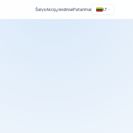
Šalys
Akcijų leidiniai
Patarimai
LT