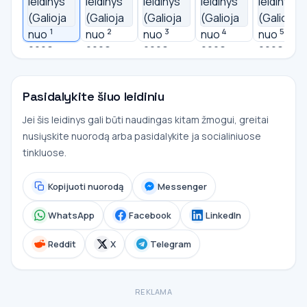
1
2
3
4
5
Pasidalykite šiuo leidiniu
Jei šis leidinys gali būti naudingas kitam žmogui, greitai
nusiųskite nuorodą arba pasidalykite ja socialiniuose
tinkluose.
Kopijuoti nuorodą
Messenger
WhatsApp
Facebook
LinkedIn
Reddit
X
Telegram
REKLAMA