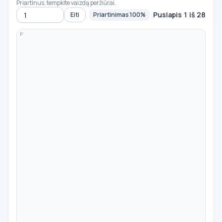
Priartinus, tempkite vaizdą peržiūrai.
Puslapis 1 iš 28
Eiti
Priartinimas 100%
Eiti į puslapį
-
100%