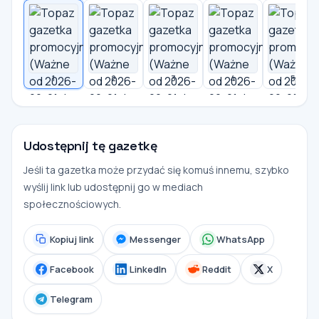
1
2
3
4
5
Udostępnij tę gazetkę
Jeśli ta gazetka może przydać się komuś innemu, szybko
wyślij link lub udostępnij go w mediach
społecznościowych.
Kopiuj link
Messenger
WhatsApp
Facebook
LinkedIn
Reddit
X
Telegram