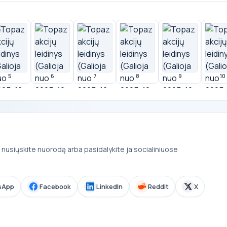
5
6
7
8
9
10
ai nusiųskite nuorodą arba pasidalykite ja socialiniuose
sApp
Facebook
LinkedIn
Reddit
X