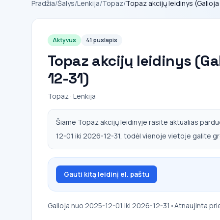
Pradžia
/
Šalys
/
Lenkija
/
Topaz
/
Topaz akcijų leidinys (Galioj
Aktyvus
41 puslapis
Topaz akcijų leidinys (Ga
12-31)
Topaz · Lenkija
Šiame Topaz akcijų leidinyje rasite aktualias pardu
12-01 iki 2026-12-31, todėl vienoje vietoje galite gre
Gauti kitą leidinį el. paštu
Galioja nuo 2025-12-01 iki 2026-12-31
•
Atnaujinta pr