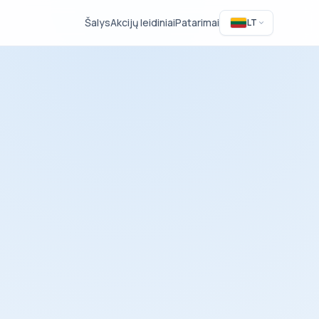
Šalys
Akcijų leidiniai
Patarimai
LT