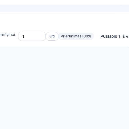
aršymui.
Puslapis 1 iš 
Eiti
Priartinimas 100%
Eiti į puslapį