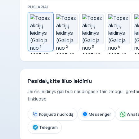
PUSLAPIAI
1
2
3
4
Pasidalykite šiuo leidiniu
Jei šis leidinys gali būti naudingas kitam žmogui, greit
tinkluose.
Kopijuoti nuorodą
Messenger
What
Telegram