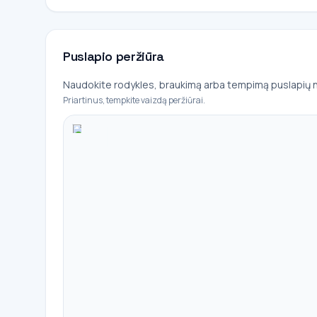
Puslapio peržiūra
Naudokite rodykles, braukimą arba tempimą puslapių n
Priartinus, tempkite vaizdą peržiūrai.
+
-
100%