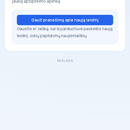
jaukią apsipirkimo aplinką.
Gauti pranešimą apie naują leidinį
Gausite el. laišką, kai ši parduotuvė paskelbs naują
leidinį. Jokių papildomų naujienlaiškių.
REKLAMA