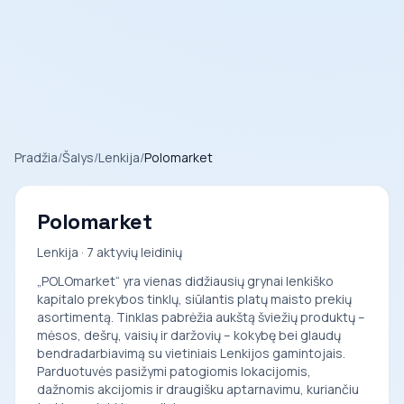
Pradžia
/
Šalys
/
Lenkija
/
Polomarket
Polomarket
Lenkija · 7 aktyvių leidinių
„POLOmarket“ yra vienas didžiausių grynai lenkiško
kapitalo prekybos tinklų, siūlantis platų maisto prekių
asortimentą. Tinklas pabrėžia aukštą šviežių produktų –
mėsos, dešrų, vaisių ir daržovių – kokybę bei glaudų
bendradarbiavimą su vietiniais Lenkijos gamintojais.
Parduotuvės pasižymi patogiomis lokacijomis,
dažnomis akcijomis ir draugišku aptarnavimu, kuriančiu