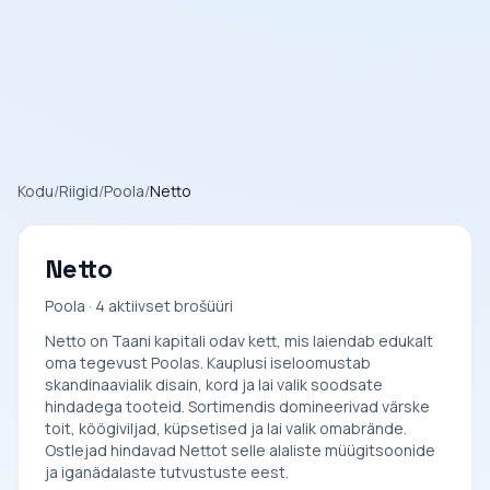
Kodu
/
Riigid
/
Poola
/
Netto
Netto
Poola · 4 aktiivset brošüüri
Netto on Taani kapitali odav kett, mis laiendab edukalt
oma tegevust Poolas. Kauplusi iseloomustab
skandinaavialik disain, kord ja lai valik soodsate
hindadega tooteid. Sortimendis domineerivad värske
toit, köögiviljad, küpsetised ja lai valik omabrände.
Ostlejad hindavad Nettot selle alaliste müügitsoonide
ja iganädalaste tutvustuste eest.