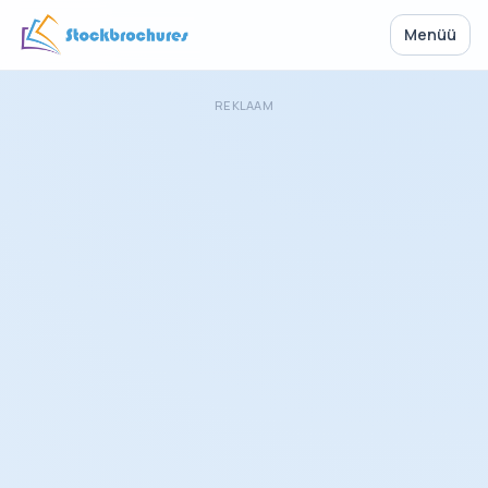
Menüü
REKLAAM