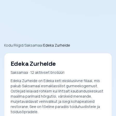
Kodu
/
Riigid
/
Saksamaa
/
Edeka Zurheide
Edeka Zurheide
Saksamaa · 12 aktiivset brošüüri
Edeka Zurheide on Edeka keti eksklusiivne filiaal, mis
pakub Saksamaal esmaklassilist gurmeekogemust.
Ostlejad leiavad rohkem kui lihtsalt kaubanduskeskust
maailma parimaid hõrgutisi, värskeid mereande,
muljetavaldavat veinivalikut ja isegi kohapealseid
restorane. See on tõeline paradiis toiduhuvilistele ja
toidusõpradele.