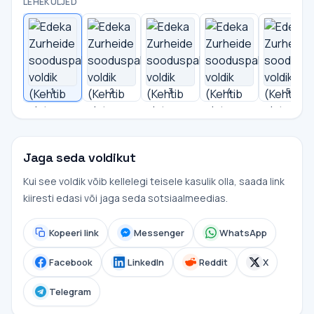
LEHEKÜLJED
1
2
3
4
5
Jaga seda voldikut
Kui see voldik võib kellelegi teisele kasulik olla, saada link
kiiresti edasi või jaga seda sotsiaalmeedias.
Kopeeri link
Messenger
WhatsApp
Facebook
LinkedIn
Reddit
X
Telegram