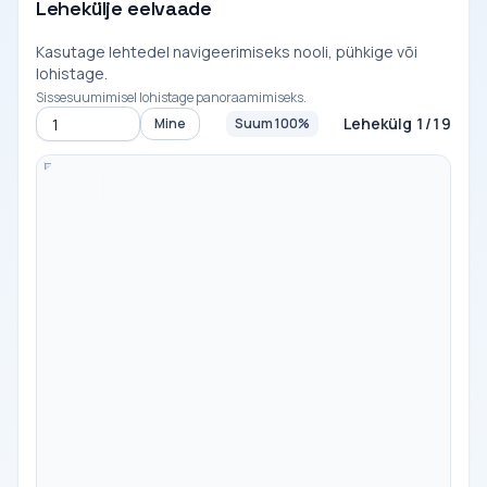
Lehekülje eelvaade
Kasutage lehtedel navigeerimiseks nooli, pühkige või
lohistage.
Sissesuumimisel lohistage panoraamimiseks.
Lehekülg 1/19
Mine
Suum 100%
Mine lehele
-
100%