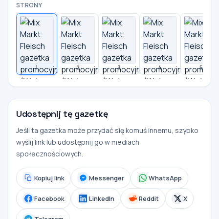
STRONY
1
2
3
4
5
Udostępnij tę gazetkę
Jeśli ta gazetka może przydać się komuś innemu, szybko
wyślij link lub udostępnij go w mediach
społecznościowych.
Kopiuj link
Messenger
WhatsApp
Facebook
LinkedIn
Reddit
X
Telegram