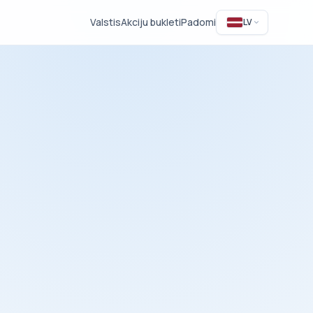
Valstis
Akciju bukleti
Padomi
LV