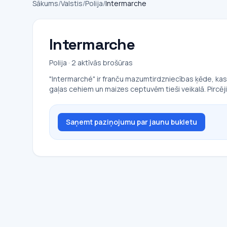
Sākums
/
Valstis
/
Polija
/
Intermarche
Intermarche
Polija · 2 aktīvās brošūras
"Intermarché" ir franču mazumtirdzniecības ķēde, kas 
gaļas cehiem un maizes ceptuvēm tieši veikalā. Pircēj
Saņemt paziņojumu par jaunu bukletu