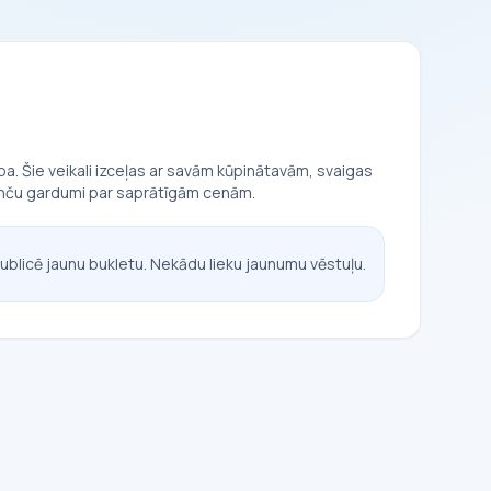
pa. Šie veikali izceļas ar savām kūpinātavām, svaigas
franču gardumi par saprātīgām cenām.
ublicē jaunu bukletu. Nekādu lieku jaunumu vēstuļu.