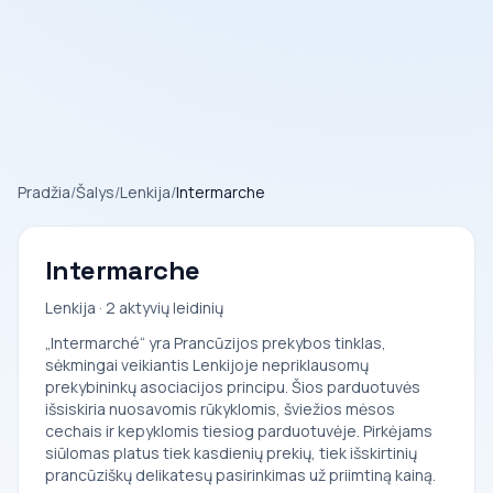
Pradžia
/
Šalys
/
Lenkija
/
Intermarche
Intermarche
Lenkija · 2 aktyvių leidinių
„Intermarché“ yra Prancūzijos prekybos tinklas,
sėkmingai veikiantis Lenkijoje nepriklausomų
prekybininkų asociacijos principu. Šios parduotuvės
išsiskiria nuosavomis rūkyklomis, šviežios mėsos
cechais ir kepyklomis tiesiog parduotuvėje. Pirkėjams
siūlomas platus tiek kasdienių prekių, tiek išskirtinių
prancūziškų delikatesų pasirinkimas už priimtiną kainą.