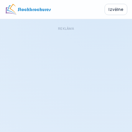
Izvēlne
REKLĀMA