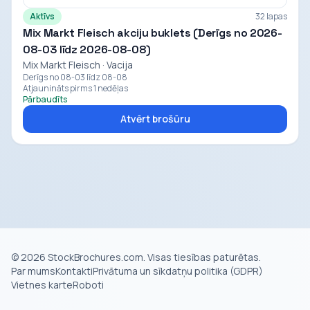
Aktīvs
32 lapas
Mix Markt Fleisch akciju buklets (Derīgs no 2026-
08-03 līdz 2026-08-08)
Mix Markt Fleisch · Vacija
Derīgs no 08-03 līdz 08-08
Atjaunināts pirms 1 nedēļas
Pārbaudīts
Atvērt brošūru
© 2026 StockBrochures.com. Visas tiesības paturētas.
Par mums
Kontakti
Privātuma un sīkdatņu politika (GDPR)
Vietnes karte
Roboti