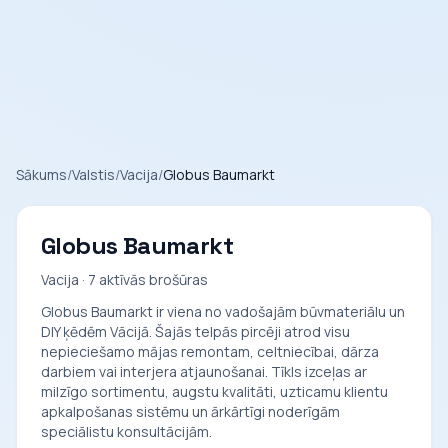
Sākums
/
Valstis
/
Vacija
/
Globus Baumarkt
Globus Baumarkt
Vacija · 7 aktīvās brošūras
Globus Baumarkt ir viena no vadošajām būvmateriālu un
DIY ķēdēm Vācijā. Šajās telpās pircēji atrod visu
nepieciešamo mājas remontam, celtniecībai, dārza
darbiem vai interjera atjaunošanai. Tīkls izceļas ar
milzīgo sortimentu, augstu kvalitāti, uzticamu klientu
apkalpošanas sistēmu un ārkārtīgi noderīgām
speciālistu konsultācijām.