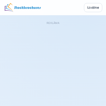
Izvēlne
REKLĀMA