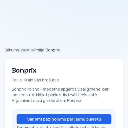
Sākums
/
Valstis
/
Polija
/
Bonprix
Bonprix
Polija · 0 aktīvās brošūras
Bonprix Poland - moderns apģērbs visai ģimenei par
labu cenu. Atklājiet plašu stilu izvēli tiešsaistē.
Atjauniniet savu garderobi ar Bonprix!
Saņemt paziņojumu par jaunu bukletu
Saņemiet e-pastu, kad šis veikals publicē jaunu