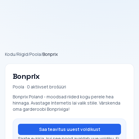
Kodu
/
Riigid
/
Poola
/
Bonprix
Bonprix
Poola · 0 aktiivset brošüüri
Bonprix Poland - moodsad riided kogu perele hea
hinnaga. Avastage Internetis lai valik stiile. Värskenda
oma garderoobi Bonprixiga!
Saa teavitus uuest voldikust
Saate e-kirja, kui see pood avaldab uue voldiku. Ei