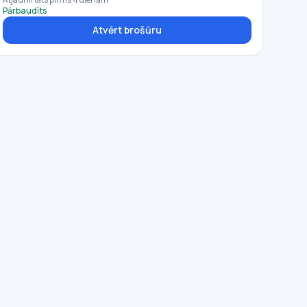
Pārbaudīts
Atvērt brošūru