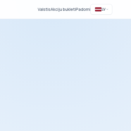
Valstis
Akciju bukleti
Padomi
LV