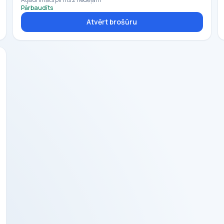
Pārbaudīts
Atvērt brošūru