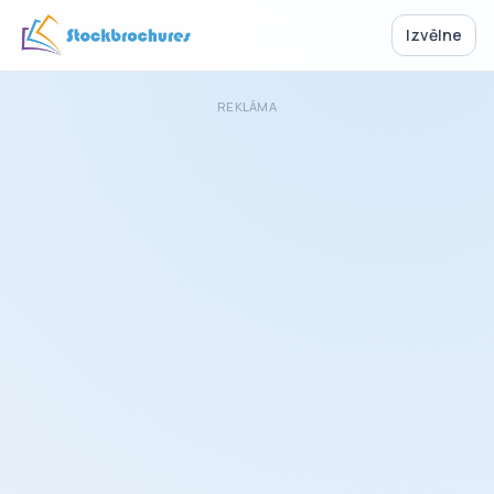
Izvēlne
REKLĀMA