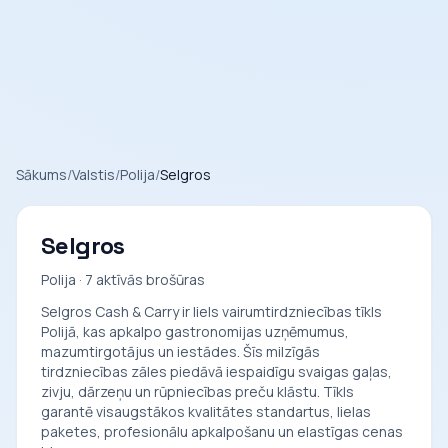
Sākums
/
Valstis
/
Polija
/
Selgros
Selgros
Polija · 7 aktīvās brošūras
Selgros Cash & Carry ir liels vairumtirdzniecības tīkls
Polijā, kas apkalpo gastronomijas uzņēmumus,
mazumtirgotājus un iestādes. Šīs milzīgās
tirdzniecības zāles piedāvā iespaidīgu svaigas gaļas,
zivju, dārzeņu un rūpniecības preču klāstu. Tīkls
garantē visaugstākos kvalitātes standartus, lielas
paketes, profesionālu apkalpošanu un elastīgas cenas