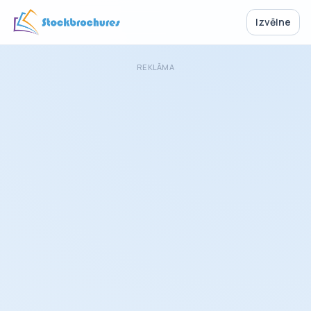
Izvēlne
REKLĀMA