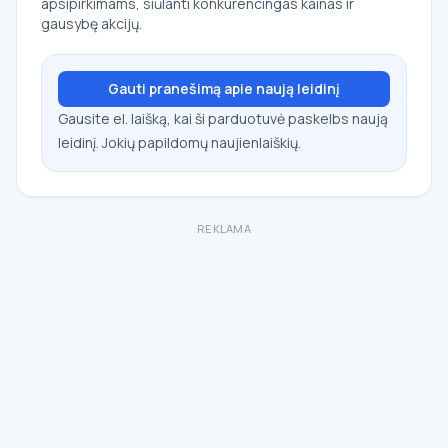
apsipirkimams, siūlanti konkurencingas kainas ir
gausybę akcijų.
Gauti pranešimą apie naują leidinį
Gausite el. laišką, kai ši parduotuvė paskelbs naują
leidinį. Jokių papildomų naujienlaiškių.
REKLAMA