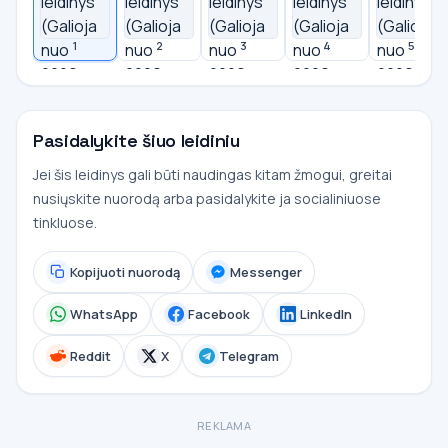
1
2
3
4
5
Pasidalykite šiuo leidiniu
Jei šis leidinys gali būti naudingas kitam žmogui, greitai
nusiųskite nuorodą arba pasidalykite ja socialiniuose
tinkluose.
Kopijuoti nuorodą
Messenger
WhatsApp
Facebook
LinkedIn
Reddit
X
Telegram
REKLAMA