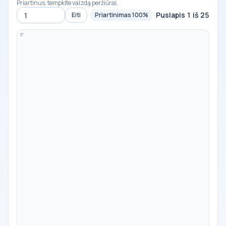
Priartinus, tempkite vaizdą peržiūrai.
Puslapis 1 iš 25
Eiti
Priartinimas 100%
Eiti į puslapį
-
100%