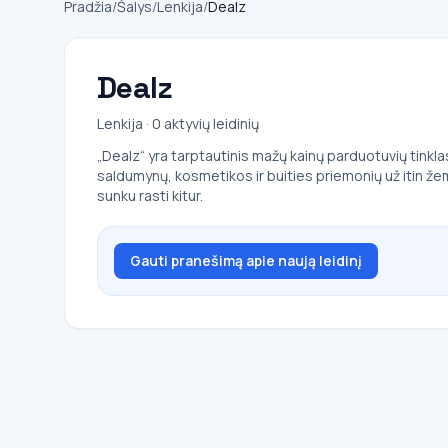
Pradžia
/
Šalys
/
Lenkija
/
Dealz
Dealz
Lenkija · 0 aktyvių leidinių
„Dealz“ yra tarptautinis mažų kainų parduotuvių tinklas
saldumynų, kosmetikos ir buities priemonių už itin že
sunku rasti kitur.
Gauti pranešimą apie naują leidinį