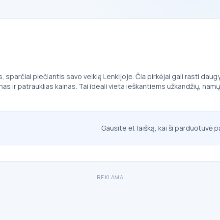
, sparčiai plečiantis savo veiklą Lenkijoje. Čia pirkėjai gali rasti d
mas ir patrauklias kainas. Tai ideali vieta ieškantiems užkandžių, na
Gausite el. laišką, kai ši parduotuvė p
REKLAMA