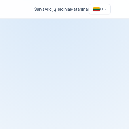
Šalys
Akcijų leidiniai
Patarimai
LT