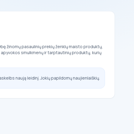
augybę žinomų pasaulinių prekių ženklų maisto produktų,
mų apyvokos smulkmenų ir tarptautinių produktų, kurių
askelbs naują leidinį. Jokių papildomų naujienlaiškių.