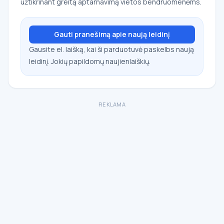
užtikrinant greitą aptarnavimą vietos bendruomenėms.
Gauti pranešimą apie naują leidinį
Gausite el. laišką, kai ši parduotuvė paskelbs naują
leidinį. Jokių papildomų naujienlaiškių.
REKLAMA