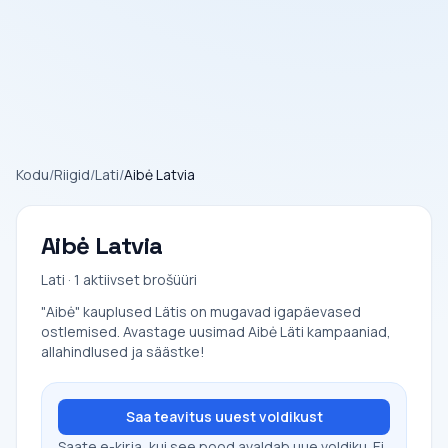
Kodu
/
Riigid
/
Lati
/
Aibė Latvia
Aibė Latvia
Lati · 1 aktiivset brošüüri
"Aibė" kauplused Lätis on mugavad igapäevased
ostlemised. Avastage uusimad Aibė Läti kampaaniad,
allahindlused ja säästke!
Saa teavitus uuest voldikust
Saate e-kirja, kui see pood avaldab uue voldiku. Ei