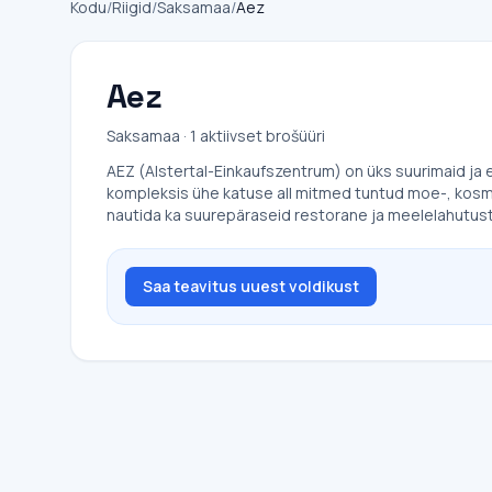
Kodu
/
Riigid
/
Saksamaa
/
Aez
Aez
Saksamaa · 1 aktiivset brošüüri
AEZ (Alstertal-Einkaufszentrum) on üks suurimaid j
kompleksis ühe katuse all mitmed tuntud moe-, kosmeet
nautida ka suurepäraseid restorane ja meelelahutust
Saa teavitus uuest voldikust