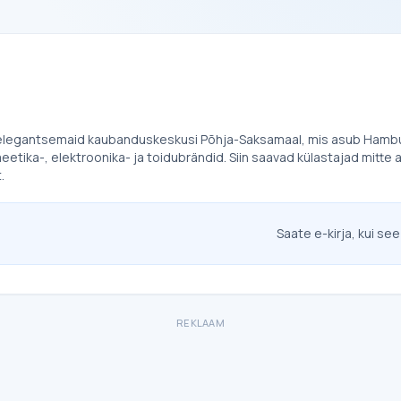
a elegantsemaid kaubanduskeskusi Põhja-Saksamaal, mis asub Hamburg
ika-, elektroonika- ja toidubrändid. Siin saavad külastajad mitte ai
.
Saate e-kirja, kui see
REKLAAM