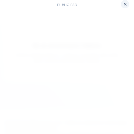
✕
PUBLICIDAD
No se encontraron folletos
Intente eliminar filtros o vuelva a consultar más tarde
para conocer las próximas ofertas.
© 2026 StockBrochures.com. Todos los derechos reservados.
Sobre nosotros
Contactos