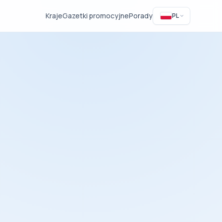
Kraje
Gazetki promocyjne
Porady
PL