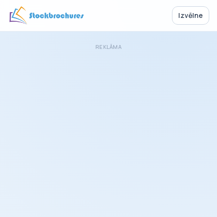
Izvēlne
REKLĀMA