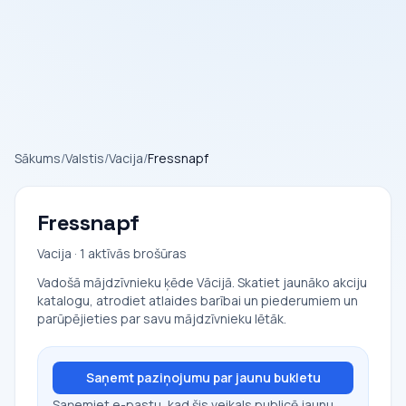
Sākums
/
Valstis
/
Vacija
/
Fressnapf
Fressnapf
Vacija · 1 aktīvās brošūras
Vadošā mājdzīvnieku ķēde Vācijā. Skatiet jaunāko akciju
katalogu, atrodiet atlaides barībai un piederumiem un
parūpējieties par savu mājdzīvnieku lētāk.
Saņemt paziņojumu par jaunu bukletu
Saņemiet e-pastu, kad šis veikals publicē jaunu