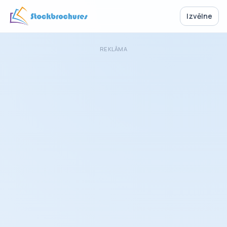
Izvēlne
REKLĀMA