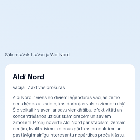
Sākums
/
Valstis
/
Vacija
/
Aldi Nord
Aldi Nord
Vacija · 7 aktīvās brošūras
Aldi Nord ir viens no diviem leģendārās Vācijas zemo
cenu ķēdes atzariem, kas darbojas valsts ziemeļu daļā.
Šie veikali ir slaveni ar savu vienkāršību, efektivitāti un
koncentrēšanos uz būtiskām precēm un saviem
zīmoliem. Pircēji novērtē Aldi Nord par stabilām, zemām
cenām, kvalitatīviem ikdienas pārtikas produktiem un
pastāvīgi mainīgu interesantu nepārtikas preču klāstu,