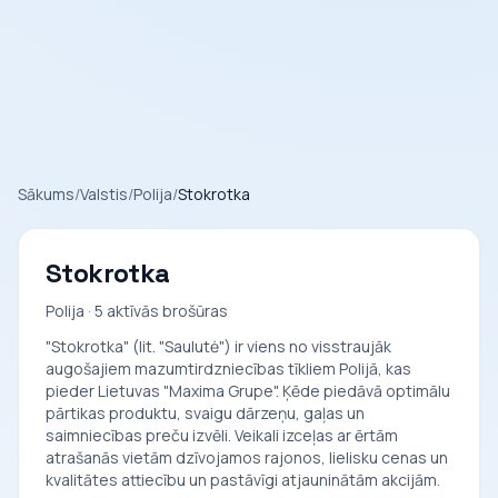
Sākums
/
Valstis
/
Polija
/
Stokrotka
Stokrotka
Polija · 5 aktīvās brošūras
"Stokrotka" (lit. "Saulutė") ir viens no visstraujāk
augošajiem mazumtirdzniecības tīkliem Polijā, kas
pieder Lietuvas "Maxima Grupe". Ķēde piedāvā optimālu
pārtikas produktu, svaigu dārzeņu, gaļas un
saimniecības preču izvēli. Veikali izceļas ar ērtām
atrašanās vietām dzīvojamos rajonos, lielisku cenas un
kvalitātes attiecību un pastāvīgi atjauninātām akcijām.