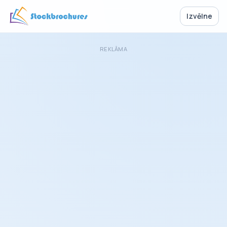
Izvēlne
REKLĀMA