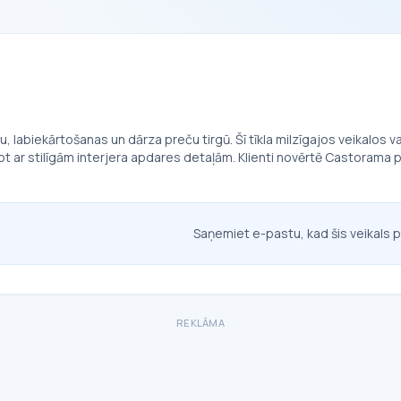
, labiekārtošanas un dārza preču tirgū. Šī tīkla milzīgajos veikalos 
t ar stilīgām interjera apdares detaļām. Klienti novērtē Castorama p
Saņemiet e-pastu, kad šis veikals p
REKLĀMA