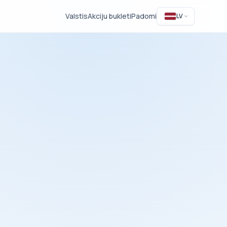
Valstis
Akciju bukleti
Padomi
LV