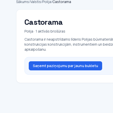
Sākums
/
Valstis
/
Polija
/
Castorama
Castorama
Polija · 1 aktīvās brošūras
Castorama ir neapstrīdams līderis Polijas būvmateriālu
konstrukcijas konstrukcijām, instrumentiem un beidzo
apkalpošanu.
Saņemt paziņojumu par jaunu bukletu