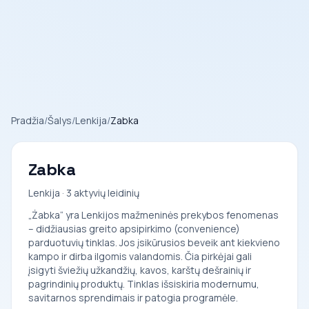
Pradžia
/
Šalys
/
Lenkija
/
Zabka
Zabka
Lenkija · 3 aktyvių leidinių
„Żabka“ yra Lenkijos mažmeninės prekybos fenomenas
– didžiausias greito apsipirkimo (convenience)
parduotuvių tinklas. Jos įsikūrusios beveik ant kiekvieno
kampo ir dirba ilgomis valandomis. Čia pirkėjai gali
įsigyti šviežių užkandžių, kavos, karštų dešrainių ir
pagrindinių produktų. Tinklas išsiskiria modernumu,
savitarnos sprendimais ir patogia programėle.